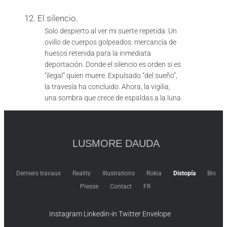
12. El silencio.
Solo despierto al ver mi suerte repetida: Un
ovillo de cuerpos golpeados: mercancía de
huesos retenida para la inmediata
deportación. Donde el silencio es orden si es
“ilegal” quien muere. Expulsado “del sueño”,
la travesía ha concluido. Ahora, la vigilia,
una sombra que crece de espaldas a la luna.
LUSMORE DAUDA
Derniers travaux
Reality
Illustrations
Rokia
Distopía
Bio
Presse
Contact
FR
Instagram
Linkedin-in
Twitter
Envelope