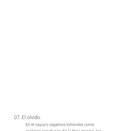
07. El olvido.
En el cayuco viajamos inmóviles como
exóticas esculturas. En la fosa marina, los