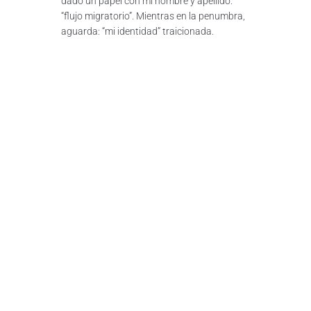
dado un papel con mi nombre y apellido:
“flujo migratorio”. Mientras en la penumbra,
aguarda: “mi identidad” traicionada.