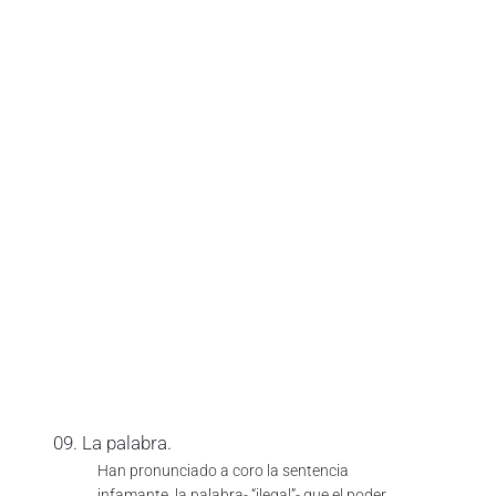
09. La palabra.
Han pronunciado a coro la sentencia
infamante, la palabra- “ilegal”- que el poder