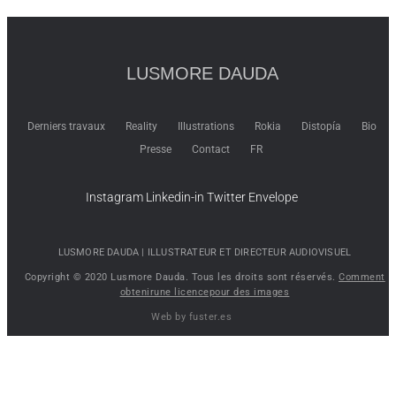
LUSMORE DAUDA
Derniers travaux
Reality
Illustrations
Rokia
Distopía
Bio
Presse
Contact
FR
Instagram
Linkedin-in
Twitter
Envelope
LUSMORE DAUDA |​ ILLUSTRATEUR ET DIRECTEUR AUDIOVISUEL
Copyright © 2020 Lusmore Dauda. Tous les droits sont réservés. ​
Comment
obtenirune licencepour des images
Web by fuster.es