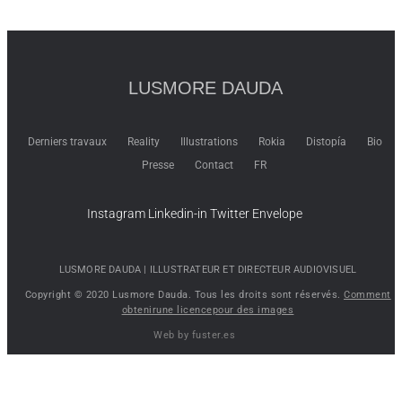
LUSMORE DAUDA
Derniers travaux
Reality
Illustrations
Rokia
Distopía
Bio
Presse
Contact
FR
Instagram
Linkedin-in
Twitter
Envelope
LUSMORE DAUDA |​ ILLUSTRATEUR ET DIRECTEUR AUDIOVISUEL
Copyright © 2020 Lusmore Dauda. Tous les droits sont réservés. ​
Comment
obtenirune licencepour des images
Web by fuster.es