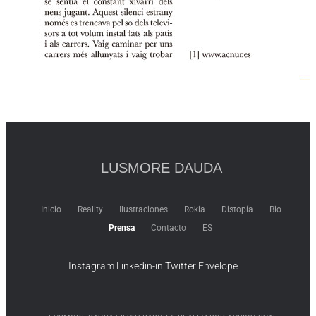
Download pdf
4 MB
LUSMORE DAUDA
Inicio
Reality
Ilustraciones
Rokia
Distopía
Bio
Prensa
Contacto
ES
Instagram
Linkedin-in
Twitter
Envelope