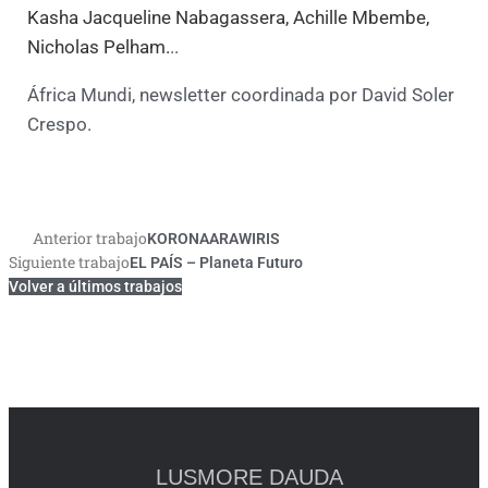
Kasha Jacqueline Nabagassera
,
Achille Mbembe
,
Nicholas Pelham
.
..
África Mundi, newsletter coordinada por David Soler
Crespo.
Anterior trabajo
Ant
KORONAARAWIRIS
Siguiente trabajo
EL PAÍS – Planeta Futuro
Siguiente
Volver a últimos trabajos
LUSMORE DAUDA